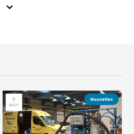
9
Nouvelles
AOÛT