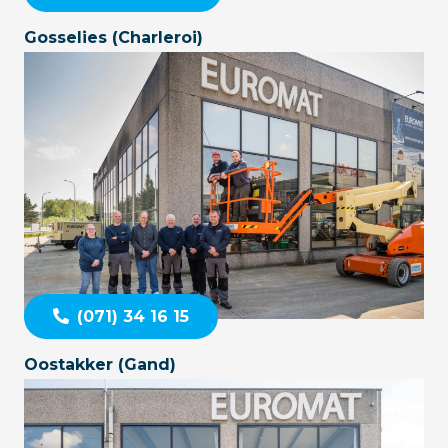
Gosselies (Charleroi)
(071) 34 16 15
Oostakker (Gand)