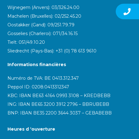
Wijnegem (Anvers): 03/326.24.00
Machelen (Bruxelles): 02/252.45.20
Oostakker (Gand): 09/251.79.79
Gosselies (Charleroi): 071/34.16.15
Tielt: 051/49.10.20
Sliedrecht (Pays-Bas): +31 (0) 78 613 9610
Informations financières
Numéro de TVA: BE 0413.312.347
Peppol ID:
0208:0413312347
KBC: IBAN BE63 4164 0993 3108 – KREDBEBB
ING: IBAN BE65 3200 3912 2796 – BBRUBEBB
BNP: IBAN BE35 2200 3644 3037 – GEBABEBB
Heures d ‘ouverture