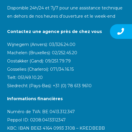
Disponible 24h/24 et 7j/7 pour une assistance technique
en dehors de nos heures d’ouverture et le week-end
Contactez une agence près de chez vous
Wijnegem (Anvers): 03/326.24.00
Machelen (Bruxelles): 02/252.45.20
Oostakker (Gand): 09/251.79.79
Gosselies (Charleroi): 071/34.16.15
Tielt: 051/49.10.20
Sliedrecht (Pays-Bas): +31 (0) 78 613 9610
Informations financières
Numéro de TVA: BE 0413.312.347
Peppol ID:
0208:0413312347
KBC: IBAN BE63 4164 0993 3108 – KREDBEBB