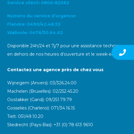
Service client: 0800-82062
Numéro du service d’urgence:
Flandre: 0490/42.48.53
Wallonie: 0476/30.64.62
Disponible 24h/24 et 7j/7 pour une assistance technique
en dehors de nos heures d’ouverture et le week-end
Contactez une agence près de chez vous
Wijnegem (Anvers): 03/326.24.00
Machelen (Bruxelles): 02/252.45.20
Oostakker (Gand): 09/251.79.79
Gosselies (Charleroi): 071/34.16.15
Tielt: 051/49.10.20
Sliedrecht (Pays-Bas): +31 (0) 78 613 9610