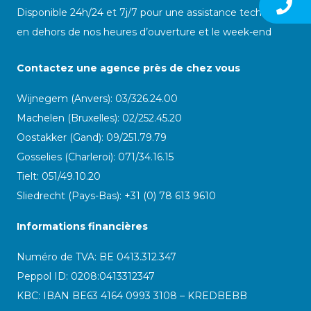
Disponible 24h/24 et 7j/7 pour une assistance technique
en dehors de nos heures d’ouverture et le week-end
Contactez une agence près de chez vous
Wijnegem (Anvers): 03/326.24.00
Machelen (Bruxelles): 02/252.45.20
Oostakker (Gand): 09/251.79.79
Gosselies (Charleroi): 071/34.16.15
Tielt: 051/49.10.20
Sliedrecht (Pays-Bas): +31 (0) 78 613 9610
Informations financières
Numéro de TVA: BE 0413.312.347
Peppol ID:
0208:0413312347
KBC: IBAN BE63 4164 0993 3108 – KREDBEBB