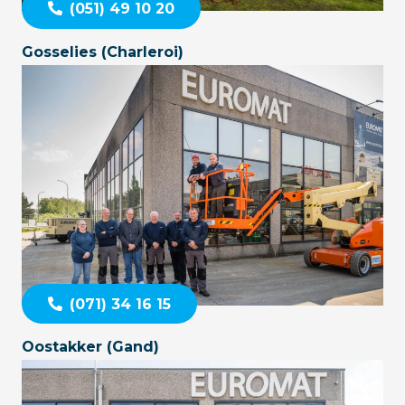
(051) 49 10 20
Gosselies (Charleroi)
(071) 34 16 15
Oostakker (Gand)