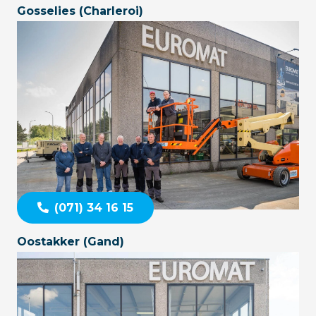
Gosselies (Charleroi)
(071) 34 16 15
Oostakker (Gand)