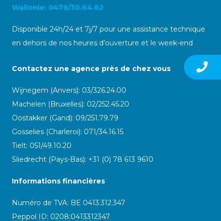
Wallonie: 0476/30.64.62
Disponible 24h/24 et 7j/7 pour une assistance technique
en dehors de nos heures d’ouverture et le week-end
Contactez une agence près de chez vous
Wijnegem (Anvers): 03/326.24.00
Machelen (Bruxelles): 02/252.45.20
Oostakker (Gand): 09/251.79.79
Gosselies (Charleroi): 071/34.16.15
Tielt: 051/49.10.20
Sliedrecht (Pays-Bas): +31 (0) 78 613 9610
Informations financières
Numéro de TVA: BE 0413.312.347
Peppol ID:
0208:0413312347