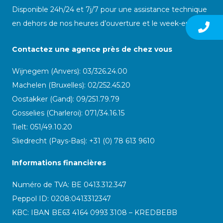
Disponible 24h/24 et 7j/7 pour une assistance technique
en dehors de nos heures d’ouverture et le week-end
Contactez une agence près de chez vous
Wijnegem (Anvers): 03/326.24.00
Machelen (Bruxelles): 02/252.45.20
Oostakker (Gand): 09/251.79.79
Gosselies (Charleroi): 071/34.16.15
Tielt: 051/49.10.20
Sliedrecht (Pays-Bas): +31 (0) 78 613 9610
Informations financières
Numéro de TVA: BE 0413.312.347
Peppol ID:
0208:0413312347
KBC: IBAN BE63 4164 0993 3108 – KREDBEBB