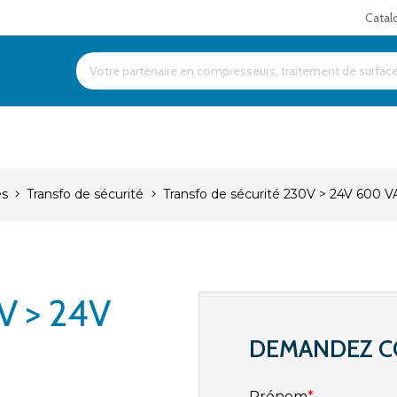
Catal
Products
search
es
Transfo de sécurité
Transfo de sécurité 230V > 24V 600 V
0V > 24V
DEMANDEZ C
Prénom
*