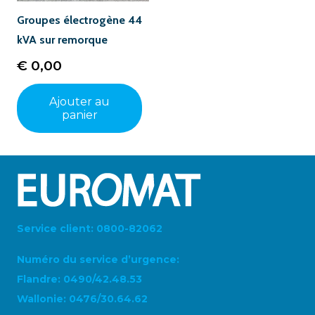
Groupes électrogène 44
kVA sur remorque
€
0,00
Ajouter au
panier
Service client: 0800-82062
Numéro du service d’urgence:
Flandre: 0490/42.48.53
Wallonie: 0476/30.64.62