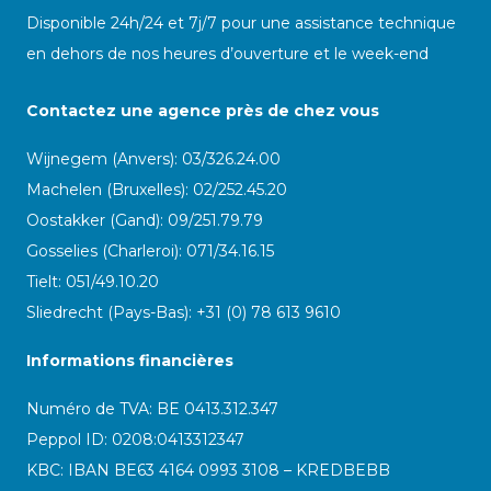
Disponible 24h/24 et 7j/7 pour une assistance technique
en dehors de nos heures d’ouverture et le week-end
Contactez une agence près de chez vous
Wijnegem (Anvers): 03/326.24.00
Machelen (Bruxelles): 02/252.45.20
Oostakker (Gand): 09/251.79.79
Gosselies (Charleroi): 071/34.16.15
Tielt: 051/49.10.20
Sliedrecht (Pays-Bas): +31 (0) 78 613 9610
Informations financières
Numéro de TVA: BE 0413.312.347
Peppol ID:
0208:0413312347
KBC: IBAN BE63 4164 0993 3108 – KREDBEBB