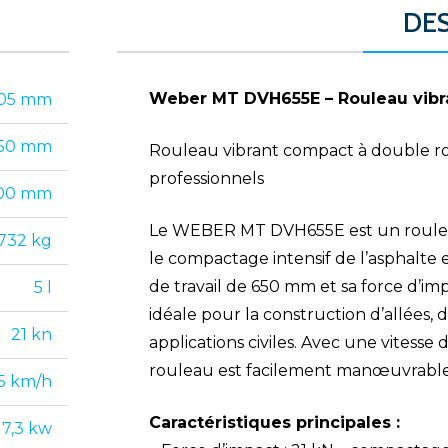
DE
Weber MT DVH655E – Rouleau vibr
105 mm
50 mm
Rouleau vibrant compact à double r
professionnels
00 mm
Le WEBER MT DVH655E est un roulea
732 kg
le compactage intensif de l’asphalte e
de travail de 650 mm et sa force d’im
5 l
idéale pour la construction d’allées, d
21 kn
applications civiles. Avec une vitess
rouleau est facilement manœuvrable, 
,5 km/h
Caractéristiques principales :
7,3 kw