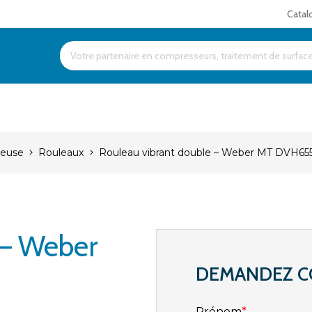
Catal
Products
search
meuse
Rouleaux
Rouleau vibrant double – Weber MT DVH65
 – Weber
DEMANDEZ C
Prénom
*