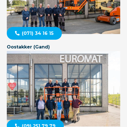
(071) 34 16 15
Oostakker (Gand)
(09) 251 79 79