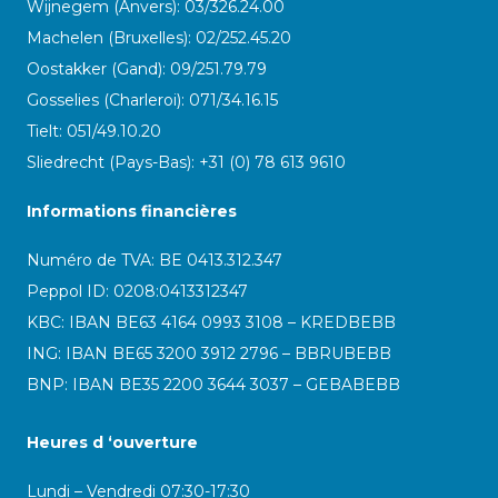
Wijnegem (Anvers): 03/326.24.00
Machelen (Bruxelles): 02/252.45.20
Oostakker (Gand): 09/251.79.79
Gosselies (Charleroi): 071/34.16.15
Tielt: 051/49.10.20
Sliedrecht (Pays-Bas): +31 (0) 78 613 9610
Informations financières
Numéro de TVA: BE 0413.312.347
Peppol ID:
0208:0413312347
KBC: IBAN BE63 4164 0993 3108 – KREDBEBB
ING: IBAN BE65 3200 3912 2796 – BBRUBEBB
BNP: IBAN BE35 2200 3644 3037 – GEBABEBB
Heures d ‘ouverture
Lundi – Vendredi 07:30-17:30