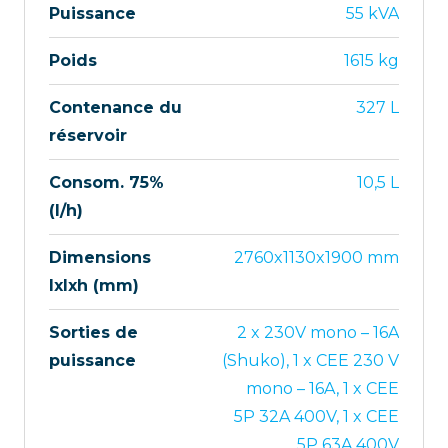
Puissance
55 kVA
Poids
1615 kg
Contenance du
327 L
réservoir
Consom. 75%
10,5 L
(l/h)
Dimensions
2760x1130x1900 mm
lxlxh (mm)
Sorties de
2 x 230V mono – 16A
puissance
(Shuko), 1 x CEE 230 V
mono – 16A, 1 x CEE
5P 32A 400V, 1 x CEE
5P 63A 400V