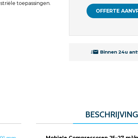
striële toepassingen.
OFFERTE AANV
Binnen 24u an
BESCHRIJVING
Mobiele Compressoren 25–27 m³/mi