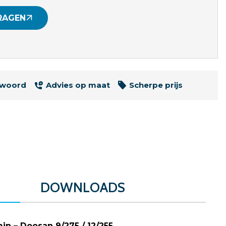
RAGEN
twoord
Advies op maat
Scherpe prijs
DOWNLOADS
n – Doosan 9/275 / 12/255