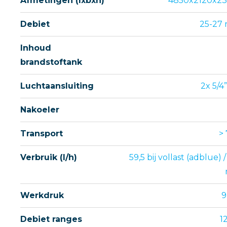
Afmetingen (lxbxh)
4850x2120x2
Debiet
25-27 
Inhoud
brandstoftank
Luchtaansluiting
2x 5/4”
Nakoeler
Transport
>
Verbruik (l/h)
59,5 bij vollast (adblue) / 
Werkdruk
9
Debiet ranges
1