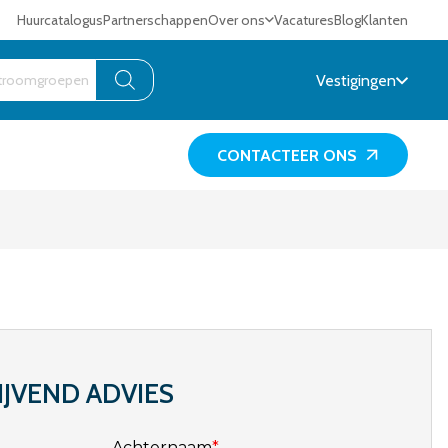
Huurcatalogus
Partnerschappen
Over ons
Vacatures
Blog
Klanten
Vestigingen
CONTACTEER ONS
IJVEND ADVIES
Achternaam
*