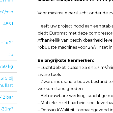
391 mm
m³/min
Voor maximale perslucht onder de 
485 l
Heeft uw project nood aan een stabie
biedt Euromat met deze compressoren
Afhankelijk van beschikbaarheid leve
 + 1x 2”
robuuste machines voor 24/7 inzet in
Ja
Belangrijkste kenmerken:
 750 kg
– Luchtdebiet: tussen 25 en 27 m³/min
zware tools
31,5 bij
– Zware industriële bouw: bestand t
nullast
werkomstandigheden
– Betrouwbare werking: krachtige m
-12 bar
– Mobiele inzetbaarheid: snel leverba
2-30m³
– Doosan kWaliteit: toonaangevend i