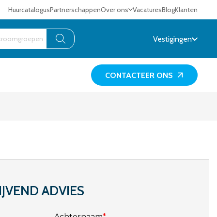
Huurcatalogus
Partnerschappen
Over ons
Vacatures
Blog
Klanten
Vestigingen
CONTACTEER ONS
IJVEND ADVIES
Achternaam
*