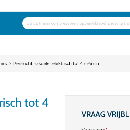
Products
search
lers
Perslucht nakoeler elektrisch tot 4 m³/min
risch tot 4
VRAAG VRIJBL
Voornaam
*