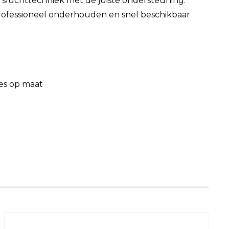
sluchttechniek met de juiste ondersteuning.
professioneel onderhouden en snel beschikbaar
es op maat