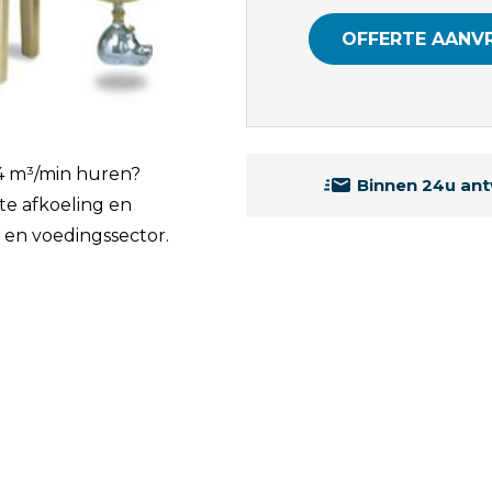
OFFERTE AANV
 4 m³/min huren?
Binnen 24u an
te afkoeling en
e en voedingssector.