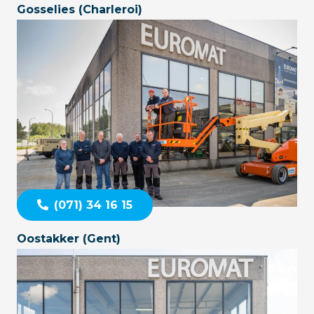
Gosselies (Charleroi)
(071) 34 16 15
Oostakker (Gent)