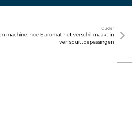
Ouder
n machine: hoe Euromat het verschil maakt in
verfspuittoepassingen
in jouw buurt!
326.24.00
5.20
79
16.15