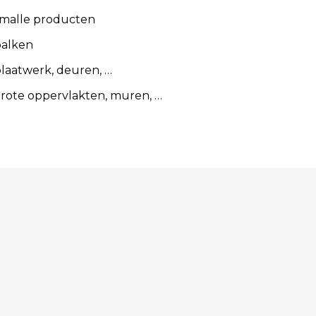
smalle producten
balken
plaatwerk, deuren, …
grote oppervlakten, muren, …