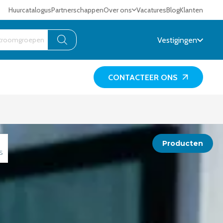
Huurcatalogus
Partnerschappen
Over ons
Vacatures
Blog
Klanten
Vestigingen
CONTACTEER ONS
Producten
S