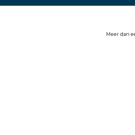
n
Meer dan ee
Contacteer een vestiging 
Wijnegem (Antwerpen): 03/
Machelen (Brussel): 02/252.4
Oostakker (Gent): 09/251.79.
Gosselies (Charleroi): 071/34.