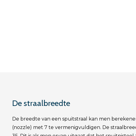
De straalbreedte
De breedte van een spuitstraal kan men berekenen 
(nozzle) met 7 te vermenigvuldigen. De straalbreed
35. Dit is als men ervan uitgaat dat het spuitpistoo