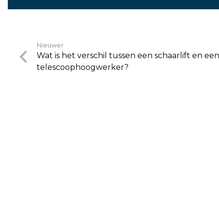
Nieuwer
Wat is het verschil tussen een schaarlift en ee
telescoophoogwerker?
Klantenservice: 0800-82062
Noodnummer: