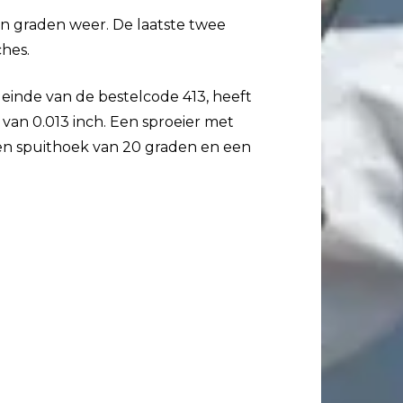
 in graden weer. De laatste twee
ches.
 einde van de bestelcode 413, heeft
van 0.013 inch. Een sproeier met
t een spuithoek van 20 graden en een