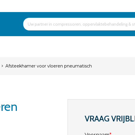
Products
search
Afsteekhamer voor vloeren pneumatisch
eren
VRAAG VRIJBL
Voornaam
*