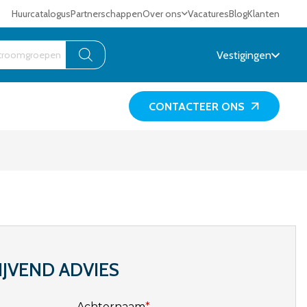
Huurcatalogus
Partnerschappen
Over ons
Vacatures
Blog
Klanten
Vestigingen
CONTACTEER ONS
IJVEND ADVIES
Achternaam
*