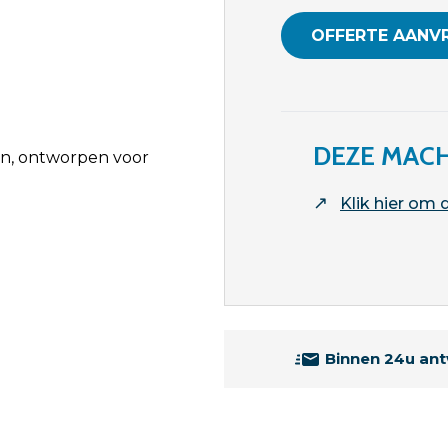
OFFERTE AANV
DEZE MACH
en, ontworpen voor
↗
Klik hier om
Binnen 24u an