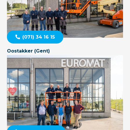
(071) 34 16 15
Oostakker (Gent)