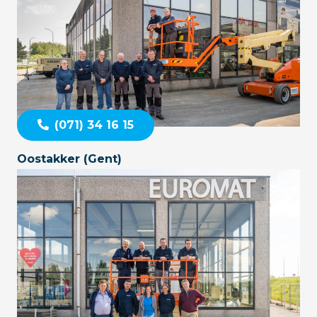
(071) 34 16 15
Oostakker (Gent)