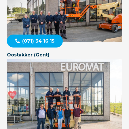
(071) 34 16 15
Oostakker (Gent)