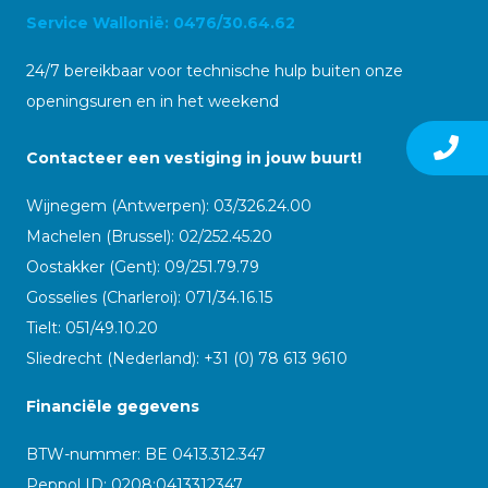
Service Wallonië: 0476/30.64.62
24/7 bereikbaar voor technische hulp buiten onze
openingsuren en in het weekend
Contacteer een vestiging in jouw buurt!
Wijnegem (Antwerpen): 03/326.24.00
Machelen (Brussel): 02/252.45.20
Oostakker (Gent): 09/251.79.79
Gosselies (Charleroi): 071/34.16.15
Tielt: 051/49.10.20
Sliedrecht (Nederland): +31 (0) 78 613 9610
Financiële gegevens
BTW-nummer: BE 0413.312.347
Peppol ID:
0208:0413312347