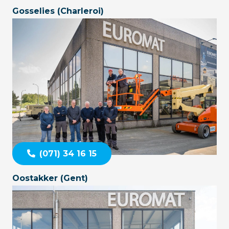
Gosselies (Charleroi)
(071) 34 16 15
Oostakker (Gent)