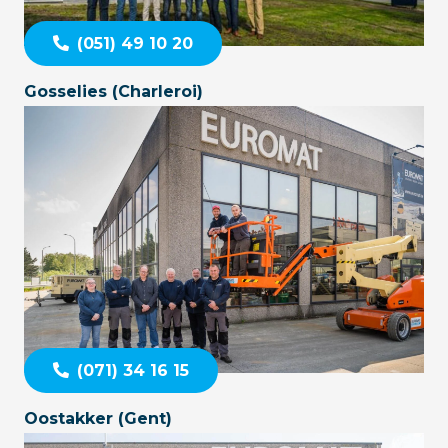
(051) 49 10 20
Gosselies (Charleroi)
(071) 34 16 15
Oostakker (Gent)