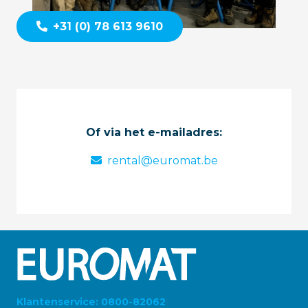
+31 (0) 78 613 9610
Of via het e-mailadres:
rental@euromat.be
Klantenservice: 0800-82062