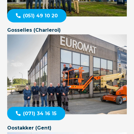
(051) 49 10 20
Gosselies (Charleroi)
(071) 34 16 15
Oostakker (Gent)