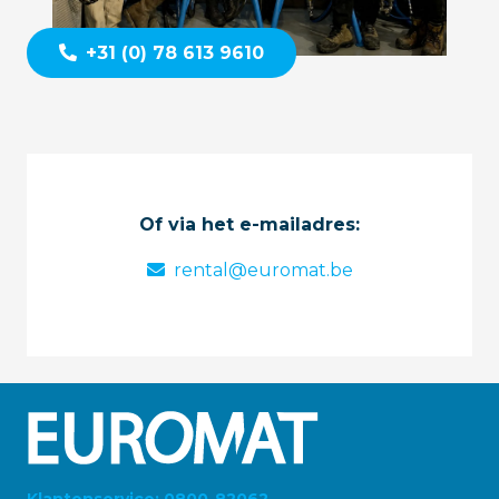
+31 (0) 78 613 9610
Of via het e-mailadres:
rental@euromat.be
Klantenservice: 0800-82062