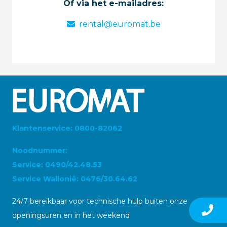
Of via het e-mailadres:
rental@euromat.be
Klantenservice: 0800-82062
Noodnummer:
Service: 0490/42.48.53
Service Wallonië: 0476/30.64.62
24/7 bereikbaar voor technische hulp buiten onze
openingsuren en in het weekend