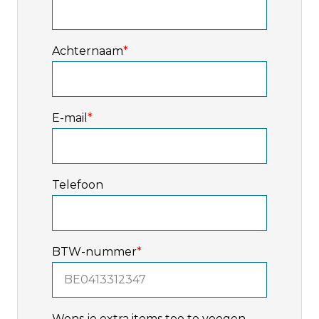
Achternaam
*
E-mail
*
Telefoon
BTW-nummer
*
Wens je extra items toe te voegen