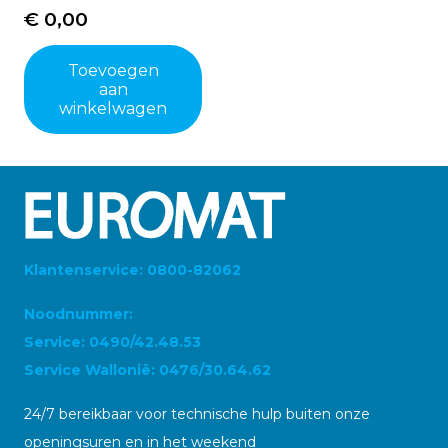
€
0,00
Toevoegen
aan
winkelwagen
Klantenservice: 0800-82062
Noodnummer:
Service: 0490/42.48.53
Service Wallonië: 0476/30.64.62
24/7 bereikbaar voor technische hulp buiten onze
openingsuren en in het weekend