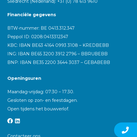
Sliedrecht (Nederland): +31 (0) 78 613 9610
Financiële gegevens
BTW-nummer: BE 0413.312.347
Peppol ID:
0208:0413312347
KBC: IBAN BE63 4164 0993 3108 – KREDBEBB
ING: IBAN BE65 3200 3912 2796 – BBRUBEBB
BNP: IBAN BE35 2200 3644 3037 – GEBABEBB
Openingsuren
Maandag-vrijdag: 07:30 – 17:30.
Gesloten op zon- en feestdagen.
Open tijdens het bouwverlof.
Contacteer ons