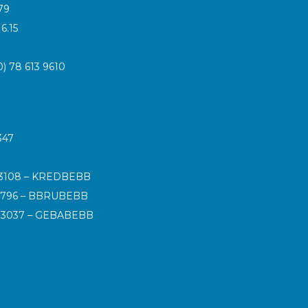
79
16.15
0) 78 613 9610
347
 3108 – KREDBEBB
 2796 – BBRUBEBB
4 3037 – GEBABEBB