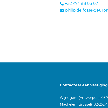
+32 474 88 03 07
philip.delfosse@euro
Contacteer een vestiging 
Wijnegem (Antwerpen): 03/
Machelen (Brussel): 02/252.4