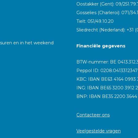
Oostakker (Gent): 09/251.79.
Gosselies (Charleroi): 071/34.
Tielt: 051/49.10.20
Sliedrecht (Nederland): +31 (
gsuren en in het weekend
Financiële gegevens
BTW-nummer: BE 0413.312.
Peppol ID:
0208:0413312347
KBC: IBAN BE63 4164 0993
ING: IBAN BE65 3200 3912
BNP: IBAN BE35 2200 364
Contacteer ons
Veelgestelde vragen