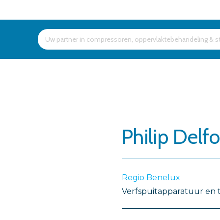
Products
search
Philip Delf
Regio Benelux
Verfspuitapparatuur en 