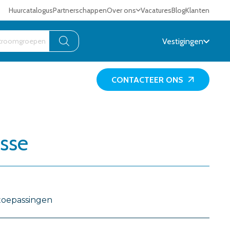
Huurcatalogus
Partnerschappen
Over ons
Vacatures
Blog
Klanten
Vestigingen
CONTACTEER ONS
osse
toepassingen