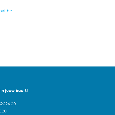
mat.be
in jouw buurt!
326.24.00
5.20