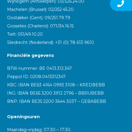
Wijnegem (Antwerpen): 03/326.24.00
Machelen (Brussel): 02/252.45.20
Oostakker (Gent): 09/251.79.79
Gosselies (Charleroi): 071/34.16.15
Tielt: 051/49.10.20
Sliedrecht (Nederland): +31 (0) 78 613 9610
Financiële gegevens
BTW-nummer: BE 0413.312.347
Peppol ID:
0208:0413312347
KBC: IBAN BE63 4164 0993 3108 – KREDBEBB
ING: IBAN BE65 3200 3912 2796 – BBRUBEBB
BNP: IBAN BE35 2200 3644 3037 – GEBABEBB
Openingsuren
Maandag-vrijdag: 07:30 – 17:30.