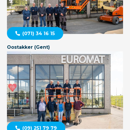
(071) 34 16 15
Oostakker (Gent)
(09) 251 79 79